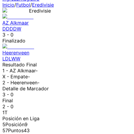
Inicio
/
Futbol
/
Eredivisie
Eredivisie
AZ Alkmaar
D
D
D
D
W
3
-
0
Finalizado
Heerenveen
L
D
L
W
W
Resultado Final
1 -
AZ Alkmaar
-
X - Empate
-
2 -
Heerenveen
-
Detalle de Marcador
3 - 0
Final
2 - 0
1T
Posición en Liga
5
Posición
9
57
Puntos
43