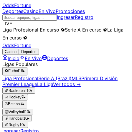
OddsFortune
Deportes
Casino
En Vivo
Promociones
Ingresar
Registro
LIVE
Liga Profesional
En curso
⚽
Serie A
En curso
⚽
La Liga
En curso
⚽
OddsFortune
Casino
Deportes
Inicio
En Vivo
Deportes
Ligas Populares
⚽
Futbol
18
▸
Liga Profesional
Serie A (Brazil)
MLS
Primera División
Premier League
La Liga
Ver todos →
🏀
Basketball
10
▸
🏒
Hockey
7
▸
⚾
Beisbol
4
▸
🏐
Volleyball
10
▸
🤾
Handball
10
▸
🏉
Rugby
10
▸
Ingresar
Registro