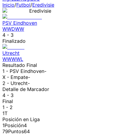
Inicio
/
Futbol
/
Eredivisie
Eredivisie
PSV Eindhoven
W
W
D
W
W
4
-
3
Finalizado
Utrecht
W
W
W
W
L
Resultado Final
1 -
PSV Eindhoven
-
X - Empate
-
2 -
Utrecht
-
Detalle de Marcador
4 - 3
Final
1 - 2
1T
Posición en Liga
1
Posición
4
79
Puntos
64