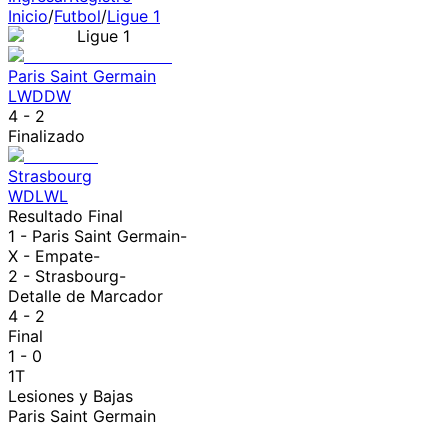
Inicio
/
Futbol
/
Ligue 1
Ligue 1
Paris Saint Germain
L
W
D
D
W
4
-
2
Finalizado
Strasbourg
W
D
L
W
L
Resultado Final
1 -
Paris Saint Germain
-
X - Empate
-
2 -
Strasbourg
-
Detalle de Marcador
4 - 2
Final
1 - 0
1T
Lesiones y Bajas
Paris Saint Germain