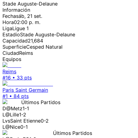
Stade Auguste-Delaune
Información
Fecha
sáb, 21 set.
Hora
02:00 p. m.
Liga
Ligue 1
Estadio
Stade Auguste-Delaune
Capacidad
21,684
Superficie
Cesped Natural
Ciudad
Reims
Equipos
Reims
#
16
•
33
pts
Paris Saint Germain
#
1
•
84
pts
Últimos Partidos
D
@
Metz
1-1
L
@
Lille
1-2
L
vs
Saint Etienne
0-2
L
@
Nice
0-1
Últimos Partidos