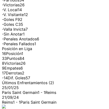
-
Partidos
34
-
Victorias
26
-
V. Local
14
-
V. Visitante
12
-
Goles F
92
-
Goles C
35
-
Valla Invicta
7
-
Sin Anotar
1
-
Penales Anotados
6
-
Penales Fallados
1
Posición en Liga
16
Posición
1
33
Puntos
84
8
Victorias
26
9
Empates
6
17
Derrotas
2
-14
Dif. Goles
57
Últimos Enfrentamientos (
2
)
25/01/25
Paris Saint Germain
1
-
1
Reims
21/09/24
Reims
1
-
1
Paris Saint Germain