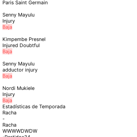
Paris Saint Germain
Senny Mayulu
Injury
Baja
Kimpembe Presnel
Injured Doubtful
Baja
Senny Mayulu
adductor injury
Baja
Nordi Mukiele
Injury
Baja
Estadísticas de Temporada
Racha
-
Racha
WWWWDWDW