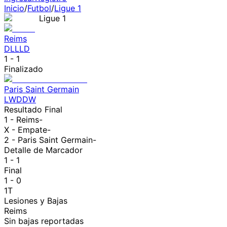
Inicio
/
Futbol
/
Ligue 1
Ligue 1
Reims
D
L
L
L
D
1
-
1
Finalizado
Paris Saint Germain
L
W
D
D
W
Resultado Final
1 -
Reims
-
X - Empate
-
2 -
Paris Saint Germain
-
Detalle de Marcador
1 - 1
Final
1 - 0
1T
Lesiones y Bajas
Reims
Sin bajas reportadas