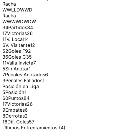
Racha
WWLLDWWD
Racha
WWWWDWDW
34
Partidos
34
17
Victorias
26
11
V. Local
14
6
V. Visitante
12
52
Goles F
92
36
Goles C
35
11
Valla Invicta
7
5
Sin Anotar
1
7
Penales Anotados
6
3
Penales Fallados
1
Posición en Liga
5
Posición
1
60
Puntos
84
17
Victorias
26
9
Empates
6
8
Derrotas
2
16
Dif. Goles
57
Últimos Enfrentamientos (
4
)