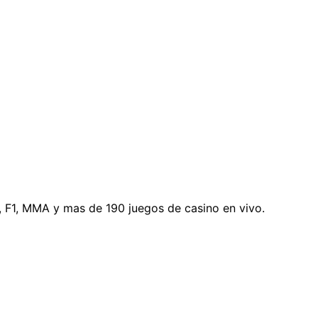
, F1, MMA y mas de 190 juegos de casino en vivo.