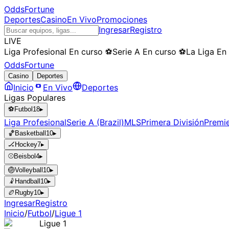
OddsFortune
Deportes
Casino
En Vivo
Promociones
Ingresar
Registro
LIVE
Liga Profesional
En curso
⚽
Serie A
En curso
⚽
La Liga
En
OddsFortune
Casino
Deportes
Inicio
En Vivo
Deportes
Ligas Populares
⚽
Futbol
18
▸
Liga Profesional
Serie A (Brazil)
MLS
Primera División
Premi
🏀
Basketball
10
▸
🏒
Hockey
7
▸
⚾
Beisbol
4
▸
🏐
Volleyball
10
▸
🤾
Handball
10
▸
🏉
Rugby
10
▸
Ingresar
Registro
Inicio
/
Futbol
/
Ligue 1
Ligue 1