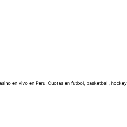
sino en vivo en Peru. Cuotas en futbol, basketball, hockey