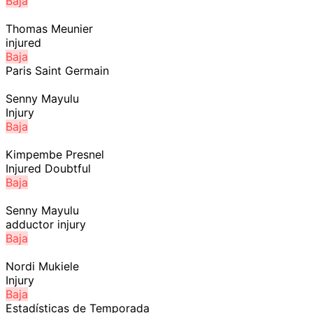
Baja
Thomas Meunier
injured
Baja
Paris Saint Germain
Senny Mayulu
Injury
Baja
Kimpembe Presnel
Injured Doubtful
Baja
Senny Mayulu
adductor injury
Baja
Nordi Mukiele
Injury
Baja
Estadísticas de Temporada