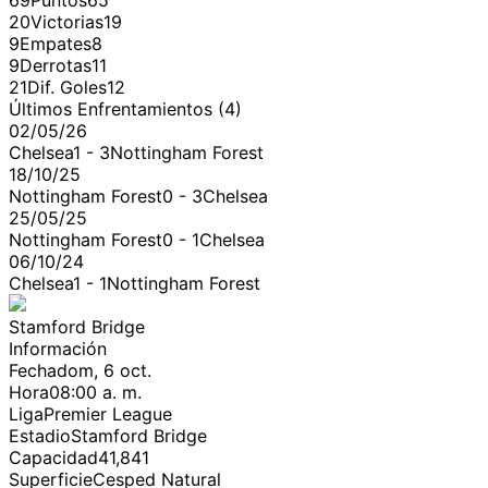
69
Puntos
65
20
Victorias
19
9
Empates
8
9
Derrotas
11
21
Dif. Goles
12
Últimos Enfrentamientos (
4
)
02/05/26
Chelsea
1
-
3
Nottingham Forest
18/10/25
Nottingham Forest
0
-
3
Chelsea
25/05/25
Nottingham Forest
0
-
1
Chelsea
06/10/24
Chelsea
1
-
1
Nottingham Forest
Stamford Bridge
Información
Fecha
dom, 6 oct.
Hora
08:00 a. m.
Liga
Premier League
Estadio
Stamford Bridge
Capacidad
41,841
Superficie
Cesped Natural