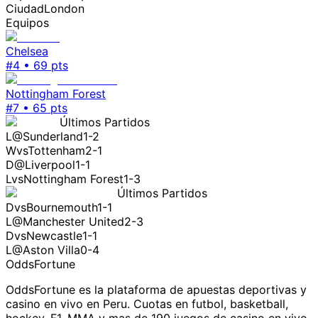
Ciudad
London
Equipos
Chelsea
#
4
•
69
pts
Nottingham Forest
#
7
•
65
pts
Últimos Partidos
L
@
Sunderland
1-2
W
vs
Tottenham
2-1
D
@
Liverpool
1-1
L
vs
Nottingham Forest
1-3
Últimos Partidos
D
vs
Bournemouth
1-1
L
@
Manchester United
2-3
D
vs
Newcastle
1-1
L
@
Aston Villa
0-4
OddsFortune
OddsFortune es la plataforma de apuestas deportivas y
casino en vivo en Peru. Cuotas en futbol, basketball,