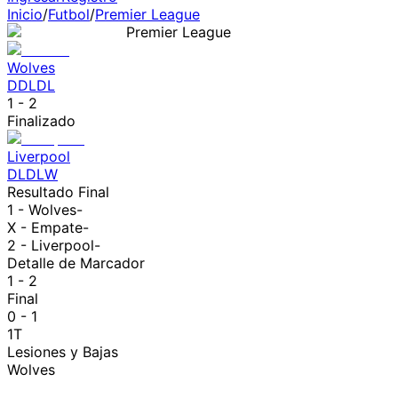
Inicio
/
Futbol
/
Premier League
Premier League
Wolves
D
D
L
D
L
1
-
2
Finalizado
Liverpool
D
L
D
L
W
Resultado Final
1 -
Wolves
-
X - Empate
-
2 -
Liverpool
-
Detalle de Marcador
1 - 2
Final
0 - 1
1T
Lesiones y Bajas
Wolves