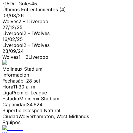
-15
Dif. Goles
45
Últimos Enfrentamientos (
4
)
03/03/26
Wolves
2
-
1
Liverpool
27/12/25
Liverpool
2
-
1
Wolves
16/02/25
Liverpool
2
-
1
Wolves
28/09/24
Wolves
1
-
2
Liverpool
Molineux Stadium
Información
Fecha
sáb, 28 set.
Hora
11:30 a. m.
Liga
Premier League
Estadio
Molineux Stadium
Capacidad
34,624
Superficie
Cesped Natural
Ciudad
Wolverhampton, West Midlands
Equipos