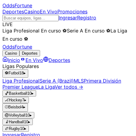
OddsFortune
Deportes
Casino
En Vivo
Promociones
Ingresar
Registro
LIVE
Liga Profesional
En curso
⚽
Serie A
En curso
⚽
La Liga
En curso
⚽
OddsFortune
Casino
Deportes
Inicio
En Vivo
Deportes
Ligas Populares
⚽
Futbol
18
▸
Liga Profesional
Serie A (Brazil)
MLS
Primera División
Premier League
La Liga
Ver todos →
🏀
Basketball
10
▸
🏒
Hockey
7
▸
⚾
Beisbol
4
▸
🏐
Volleyball
10
▸
🤾
Handball
10
▸
🏉
Rugby
10
▸
Ingresar
Registro