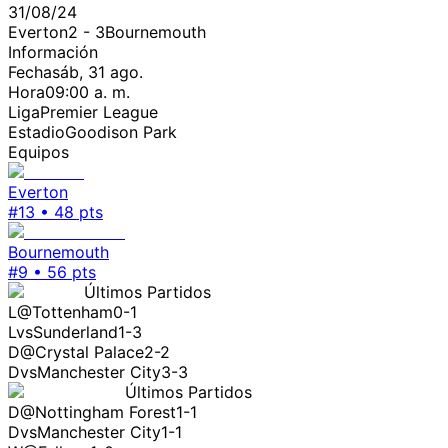
31/08/24
Everton
2
-
3
Bournemouth
Información
Fecha
sáb, 31 ago.
Hora
09:00 a. m.
Liga
Premier League
Estadio
Goodison Park
Equipos
Everton
#
13
•
48
pts
Bournemouth
#
9
•
56
pts
Últimos Partidos
L
@
Tottenham
0-1
L
vs
Sunderland
1-3
D
@
Crystal Palace
2-2
D
vs
Manchester City
3-3
Últimos Partidos
D
@
Nottingham Forest
1-1
D
vs
Manchester City
1-1