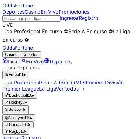
OddsFortune
Deportes
Casino
En Vivo
Promociones
Ingresar
Registro
LIVE
Liga Profesional
En curso
⚽
Serie A
En curso
⚽
La Liga
En curso
⚽
OddsFortune
Casino
Deportes
Inicio
En Vivo
Deportes
Ligas Populares
⚽
Futbol
18
▸
Liga Profesional
Serie A (Brazil)
MLS
Primera División
Premier League
La Liga
Ver todos →
🏀
Basketball
10
▸
🏒
Hockey
7
▸
⚾
Beisbol
4
▸
🏐
Volleyball
10
▸
🤾
Handball
10
▸
🏉
Rugby
10
▸
Ingresar
Registro