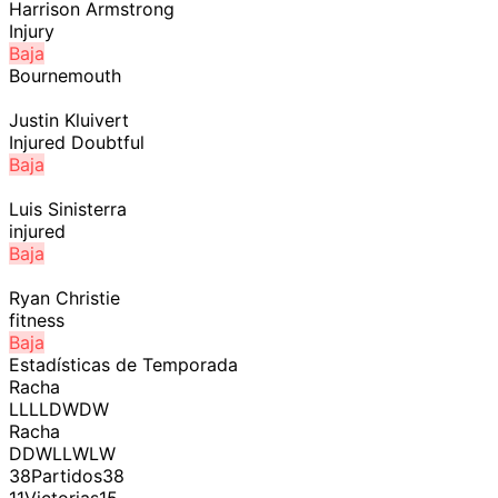
Harrison Armstrong
Injury
Baja
Bournemouth
Justin Kluivert
Injured Doubtful
Baja
Luis Sinisterra
injured
Baja
Ryan Christie
fitness
Baja
Estadísticas de Temporada
Racha
LLLLDWDW
Racha
DDWLLWLW
38
Partidos
38