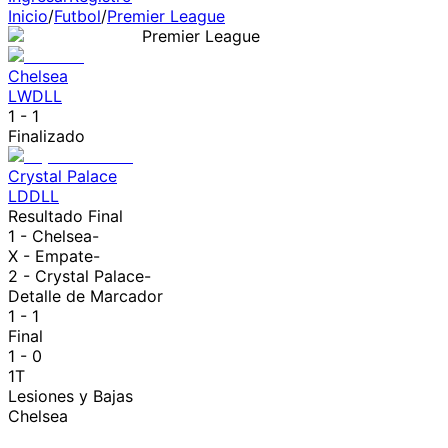
Inicio
/
Futbol
/
Premier League
Premier League
Chelsea
L
W
D
L
L
1
-
1
Finalizado
Crystal Palace
L
D
D
L
L
Resultado Final
1 -
Chelsea
-
X - Empate
-
2 -
Crystal Palace
-
Detalle de Marcador
1 - 1
Final
1 - 0
1T
Lesiones y Bajas
Chelsea