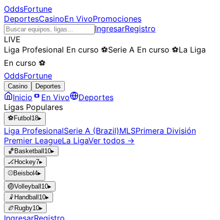
OddsFortune
Deportes
Casino
En Vivo
Promociones
Ingresar
Registro
LIVE
Liga Profesional
En curso
⚽
Serie A
En curso
⚽
La Liga
En curso
⚽
OddsFortune
Casino
Deportes
Inicio
En Vivo
Deportes
Ligas Populares
⚽
Futbol
18
▸
Liga Profesional
Serie A (Brazil)
MLS
Primera División
Premier League
La Liga
Ver todos →
🏀
Basketball
10
▸
🏒
Hockey
7
▸
⚾
Beisbol
4
▸
🏐
Volleyball
10
▸
🤾
Handball
10
▸
🏉
Rugby
10
▸
Ingresar
Registro