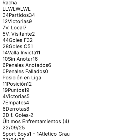
Racha
LLWLWLWL
34
Partidos
34
12
Victorias
9
7
V. Local
7
5
V. Visitante
2
44
Goles F
32
28
Goles C
51
14
Valla Invicta
11
10
Sin Anotar
16
6
Penales Anotados
6
0
Penales Fallados
0
Posición en Liga
11
Posición
12
19
Puntos
19
4
Victorias
5
7
Empates
4
6
Derrotas
8
2
Dif. Goles
-2
Últimos Enfrentamientos (
4
)
22/09/25
Sport Boys
1
-
1
Atletico Grau