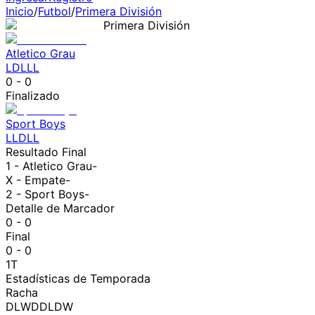
Inicio
/
Futbol
/
Primera División
Primera División
Atletico Grau
L
D
L
L
L
0
-
0
Finalizado
Sport Boys
L
L
D
L
L
Resultado Final
1 -
Atletico Grau
-
X - Empate
-
2 -
Sport Boys
-
Detalle de Marcador
0 - 0
Final
0 - 0
1T
Estadísticas de Temporada
Racha
DLWDDLDW