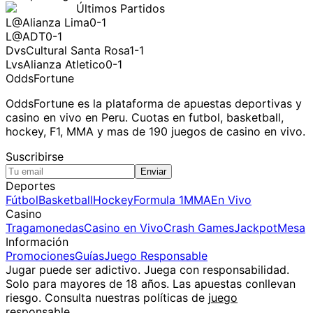
Últimos Partidos
L
@
Alianza Lima
0-1
L
@
ADT
0-1
D
vs
Cultural Santa Rosa
1-1
L
vs
Alianza Atletico
0-1
OddsFortune
OddsFortune es la plataforma de apuestas deportivas y
casino en vivo en Peru. Cuotas en futbol, basketball,
hockey, F1, MMA y mas de 190 juegos de casino en vivo.
Suscribirse
Enviar
Deportes
Fútbol
Basketball
Hockey
Formula 1
MMA
En Vivo
Casino
Tragamonedas
Casino en Vivo
Crash Games
Jackpot
Mesa
Información
Promociones
Guías
Juego Responsable
Jugar puede ser adictivo. Juega con responsabilidad.
Solo para mayores de 18 años. Las apuestas conllevan
riesgo. Consulta nuestras políticas de
juego
responsable
.