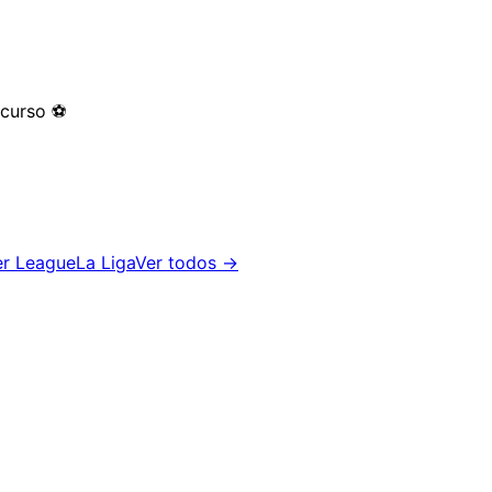
 curso
⚽
er League
La Liga
Ver todos →