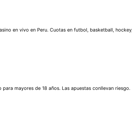
sino en vivo en Peru. Cuotas en futbol, basketball, hockey
o para mayores de 18 años. Las apuestas conllevan riesgo. 