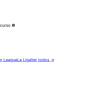
 curso
⚽
er League
La Liga
Ver todos →