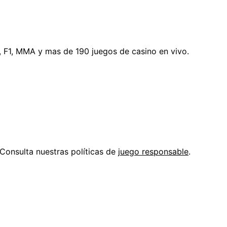
, F1, MMA y mas de 190 juegos de casino en vivo.
Consulta nuestras políticas de
juego responsable
.