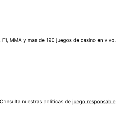
, F1, MMA y mas de 190 juegos de casino en vivo.
Consulta nuestras políticas de
juego responsable
.