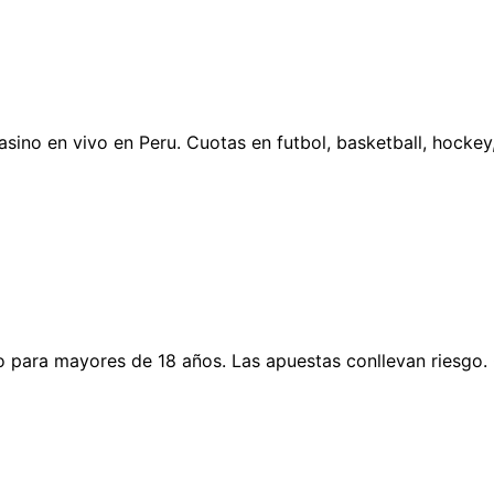
sino en vivo en Peru. Cuotas en futbol, basketball, hockey
o para mayores de 18 años. Las apuestas conllevan riesgo. 