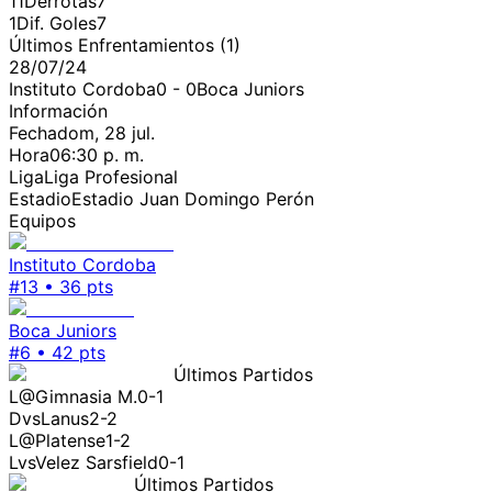
11
Derrotas
7
1
Dif. Goles
7
Últimos Enfrentamientos (
1
)
28/07/24
Instituto Cordoba
0
-
0
Boca Juniors
Información
Fecha
dom, 28 jul.
Hora
06:30 p. m.
Liga
Liga Profesional
Estadio
Estadio Juan Domingo Perón
Equipos
Instituto Cordoba
#
13
•
36
pts
Boca Juniors
#
6
•
42
pts
Últimos Partidos
L
@
Gimnasia M.
0-1
D
vs
Lanus
2-2
L
@
Platense
1-2
L
vs
Velez Sarsfield
0-1
Últimos Partidos