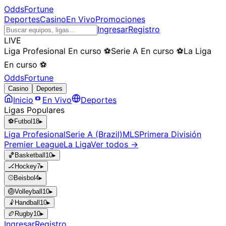
OddsFortune
Deportes
Casino
En Vivo
Promociones
Ingresar
Registro
LIVE
Liga Profesional
En curso
⚽
Serie A
En curso
⚽
La Liga
En curso
⚽
OddsFortune
Casino
Deportes
Inicio
En Vivo
Deportes
Ligas Populares
⚽
Futbol
18
▸
Liga Profesional
Serie A (Brazil)
MLS
Primera División
Premier League
La Liga
Ver todos →
🏀
Basketball
10
▸
🏒
Hockey
7
▸
⚾
Beisbol
4
▸
🏐
Volleyball
10
▸
🤾
Handball
10
▸
🏉
Rugby
10
▸
Ingresar
Registro