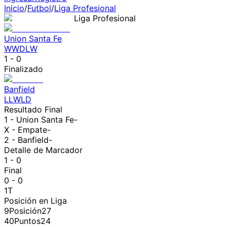
Inicio
/
Futbol
/
Liga Profesional
Liga Profesional
Union Santa Fe
W
W
D
L
W
1
-
0
Finalizado
Banfield
L
L
W
L
D
Resultado Final
1 -
Union Santa Fe
-
X - Empate
-
2 -
Banfield
-
Detalle de Marcador
1 - 0
Final
0 - 0
1T
Posición en Liga
9
Posición
27
40
Puntos
24