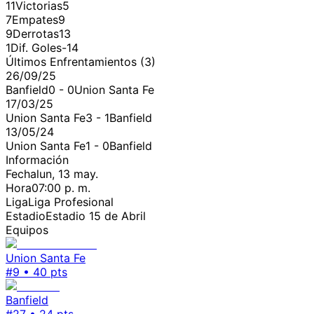
11
Victorias
5
7
Empates
9
9
Derrotas
13
1
Dif. Goles
-14
Últimos Enfrentamientos (
3
)
26/09/25
Banfield
0
-
0
Union Santa Fe
17/03/25
Union Santa Fe
3
-
1
Banfield
13/05/24
Union Santa Fe
1
-
0
Banfield
Información
Fecha
lun, 13 may.
Hora
07:00 p. m.
Liga
Liga Profesional
Estadio
Estadio 15 de Abril
Equipos
Union Santa Fe
#
9
•
40
pts
Banfield