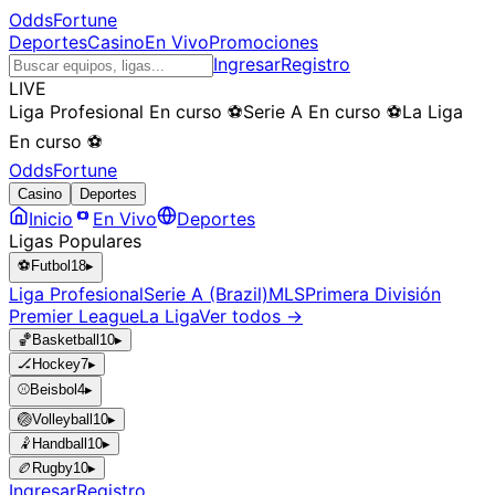
OddsFortune
Deportes
Casino
En Vivo
Promociones
Ingresar
Registro
LIVE
Liga Profesional
En curso
⚽
Serie A
En curso
⚽
La Liga
En curso
⚽
OddsFortune
Casino
Deportes
Inicio
En Vivo
Deportes
Ligas Populares
⚽
Futbol
18
▸
Liga Profesional
Serie A (Brazil)
MLS
Primera División
Premier League
La Liga
Ver todos →
🏀
Basketball
10
▸
🏒
Hockey
7
▸
⚾
Beisbol
4
▸
🏐
Volleyball
10
▸
🤾
Handball
10
▸
🏉
Rugby
10
▸
Ingresar
Registro