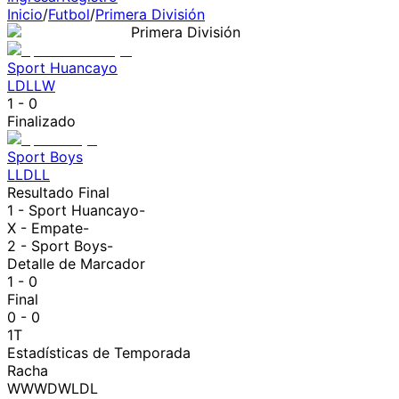
Inicio
/
Futbol
/
Primera División
Primera División
Sport Huancayo
L
D
L
L
W
1
-
0
Finalizado
Sport Boys
L
L
D
L
L
Resultado Final
1 -
Sport Huancayo
-
X - Empate
-
2 -
Sport Boys
-
Detalle de Marcador
1 - 0
Final
0 - 0
1T
Estadísticas de Temporada
Racha
WWWDWLDL