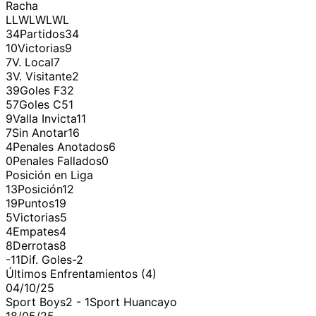
Racha
LLWLWLWL
34
Partidos
34
10
Victorias
9
7
V. Local
7
3
V. Visitante
2
39
Goles F
32
57
Goles C
51
9
Valla Invicta
11
7
Sin Anotar
16
4
Penales Anotados
6
0
Penales Fallados
0
Posición en Liga
13
Posición
12
19
Puntos
19
5
Victorias
5
4
Empates
4
8
Derrotas
8
-11
Dif. Goles
-2
Últimos Enfrentamientos (
4
)
04/10/25
Sport Boys
2
-
1
Sport Huancayo