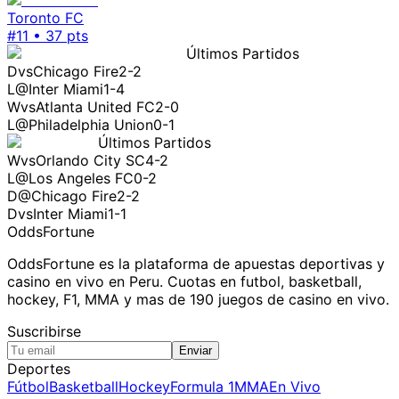
Toronto FC
#
11
•
37
pts
Últimos Partidos
D
vs
Chicago Fire
2-2
L
@
Inter Miami
1-4
W
vs
Atlanta United FC
2-0
L
@
Philadelphia Union
0-1
Últimos Partidos
W
vs
Orlando City SC
4-2
L
@
Los Angeles FC
0-2
D
@
Chicago Fire
2-2
D
vs
Inter Miami
1-1
OddsFortune
OddsFortune es la plataforma de apuestas deportivas y
casino en vivo en Peru. Cuotas en futbol, basketball,
hockey, F1, MMA y mas de 190 juegos de casino en vivo.
Suscribirse
Enviar
Deportes
Fútbol
Basketball
Hockey
Formula 1
MMA
En Vivo