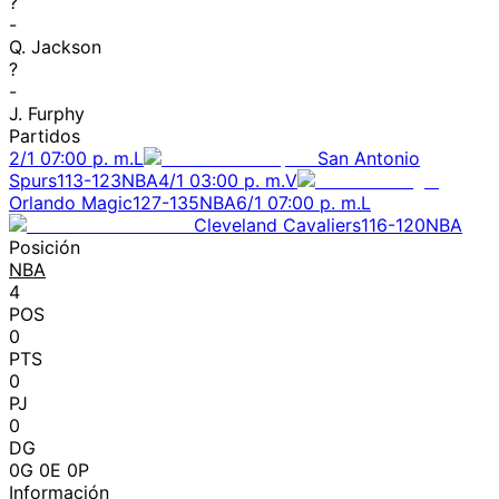
?
-
Q. Jackson
?
-
J. Furphy
Partidos
2/1
07:00 p. m.
L
San Antonio
Spurs
113-123
NBA
4/1
03:00 p. m.
V
Orlando Magic
127-135
NBA
6/1
07:00 p. m.
L
Cleveland Cavaliers
116-120
NBA
Posición
NBA
4
POS
0
PTS
0
PJ
0
DG
0
G
0
E
0
P
Información