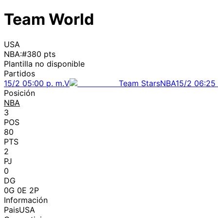
Team World
USA
NBA
:
#
3
80
pts
Plantilla no disponible
Partidos
15/2
05:00 p. m.
V
Team Stars
NBA
15/2
06:25 
Posición
NBA
3
POS
80
PTS
2
PJ
0
DG
0
G
0
E
2
P
Información
Pais
USA