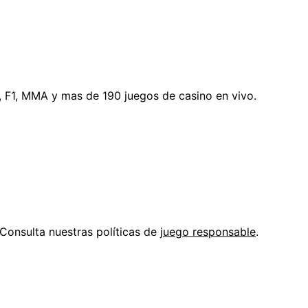
, F1, MMA y mas de 190 juegos de casino en vivo.
Consulta nuestras políticas de
juego responsable
.