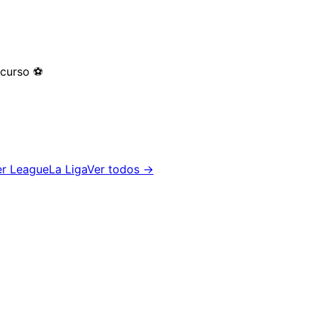
 curso
⚽
er League
La Liga
Ver todos →