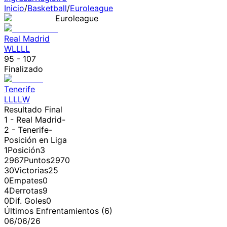
Inicio
/
Basketball
/
Euroleague
Euroleague
Real Madrid
W
L
L
L
L
95
-
107
Finalizado
Tenerife
L
L
L
L
W
Resultado Final
1 -
Real Madrid
-
2 -
Tenerife
-
Posición en Liga
1
Posición
3
2967
Puntos
2970
30
Victorias
25
0
Empates
0
4
Derrotas
9
0
Dif. Goles
0
Últimos Enfrentamientos (
6
)
06/06/26