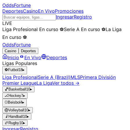
OddsFortune
Deportes
Casino
En Vivo
Promociones
Ingresar
Registro
LIVE
Liga Profesional
En curso
⚽
Serie A
En curso
⚽
La Liga
En curso
⚽
OddsFortune
Casino
Deportes
Inicio
En Vivo
Deportes
Ligas Populares
⚽
Futbol
18
▸
Liga Profesional
Serie A (Brazil)
MLS
Primera División
Premier League
La Liga
Ver todos →
🏀
Basketball
10
▸
🏒
Hockey
7
▸
⚾
Beisbol
4
▸
🏐
Volleyball
10
▸
🤾
Handball
10
▸
🏉
Rugby
10
▸
Ingresar
Registro