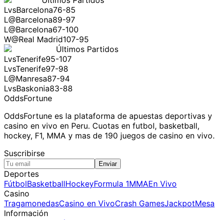
Últimos Partidos
L
vs
Barcelona
76-85
L
@
Barcelona
89-97
L
@
Barcelona
67-100
W
@
Real Madrid
107-95
Últimos Partidos
L
vs
Tenerife
95-107
L
vs
Tenerife
97-98
L
@
Manresa
87-94
L
vs
Baskonia
83-88
OddsFortune
OddsFortune es la plataforma de apuestas deportivas y
casino en vivo en Peru. Cuotas en futbol, basketball,
hockey, F1, MMA y mas de 190 juegos de casino en vivo.
Suscribirse
Enviar
Deportes
Fútbol
Basketball
Hockey
Formula 1
MMA
En Vivo
Casino
Tragamonedas
Casino en Vivo
Crash Games
Jackpot
Mesa
Información