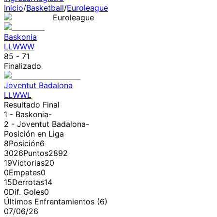
Inicio
/
Basketball
/
Euroleague
Euroleague
Baskonia
L
L
W
W
W
85
-
71
Finalizado
Joventut Badalona
L
L
W
W
L
Resultado Final
1 -
Baskonia
-
2 -
Joventut Badalona
-
Posición en Liga
8
Posición
6
3026
Puntos
2892
19
Victorias
20
0
Empates
0
15
Derrotas
14
0
Dif. Goles
0
Últimos Enfrentamientos (
6
)
07/06/26