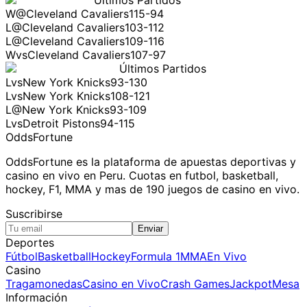
Últimos Partidos
W
@
Cleveland Cavaliers
115-94
L
@
Cleveland Cavaliers
103-112
L
@
Cleveland Cavaliers
109-116
W
vs
Cleveland Cavaliers
107-97
Últimos Partidos
L
vs
New York Knicks
93-130
L
vs
New York Knicks
108-121
L
@
New York Knicks
93-109
L
vs
Detroit Pistons
94-115
OddsFortune
OddsFortune es la plataforma de apuestas deportivas y
casino en vivo en Peru. Cuotas en futbol, basketball,
hockey, F1, MMA y mas de 190 juegos de casino en vivo.
Suscribirse
Enviar
Deportes
Fútbol
Basketball
Hockey
Formula 1
MMA
En Vivo
Casino
Tragamonedas
Casino en Vivo
Crash Games
Jackpot
Mesa
Información