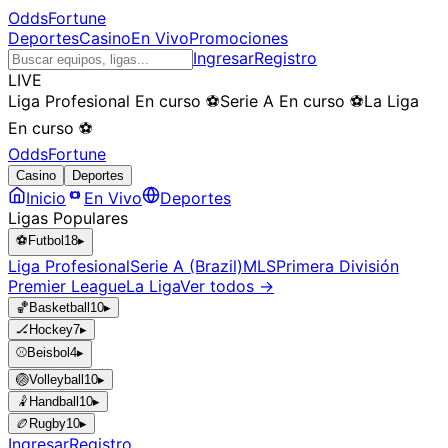
OddsFortune
Deportes
Casino
En Vivo
Promociones
Ingresar
Registro
LIVE
Liga Profesional
En curso
⚽
Serie A
En curso
⚽
La Liga
En curso
⚽
OddsFortune
Casino
Deportes
Inicio
En Vivo
Deportes
Ligas Populares
⚽
Futbol
18
▸
Liga Profesional
Serie A (Brazil)
MLS
Primera División
Premier League
La Liga
Ver todos →
🏀
Basketball
10
▸
🏒
Hockey
7
▸
⚾
Beisbol
4
▸
🏐
Volleyball
10
▸
🤾
Handball
10
▸
🏉
Rugby
10
▸
Ingresar
Registro