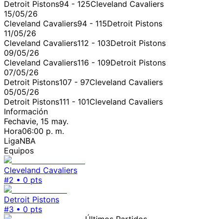
Detroit Pistons
94
-
125
Cleveland Cavaliers
15/05/26
Cleveland Cavaliers
94
-
115
Detroit Pistons
11/05/26
Cleveland Cavaliers
112
-
103
Detroit Pistons
09/05/26
Cleveland Cavaliers
116
-
109
Detroit Pistons
07/05/26
Detroit Pistons
107
-
97
Cleveland Cavaliers
05/05/26
Detroit Pistons
111
-
101
Cleveland Cavaliers
Información
Fecha
vie, 15 may.
Hora
06:00 p. m.
Liga
NBA
Equipos
Cleveland Cavaliers
#
2
•
0
pts
Detroit Pistons
#
3
•
0
pts