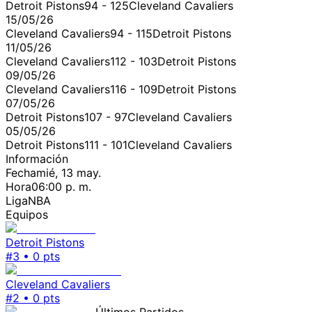
Detroit Pistons
94
-
125
Cleveland Cavaliers
15/05/26
Cleveland Cavaliers
94
-
115
Detroit Pistons
11/05/26
Cleveland Cavaliers
112
-
103
Detroit Pistons
09/05/26
Cleveland Cavaliers
116
-
109
Detroit Pistons
07/05/26
Detroit Pistons
107
-
97
Cleveland Cavaliers
05/05/26
Detroit Pistons
111
-
101
Cleveland Cavaliers
Información
Fecha
mié, 13 may.
Hora
06:00 p. m.
Liga
NBA
Equipos
Detroit Pistons
#
3
•
0
pts
Cleveland Cavaliers
#
2
•
0
pts