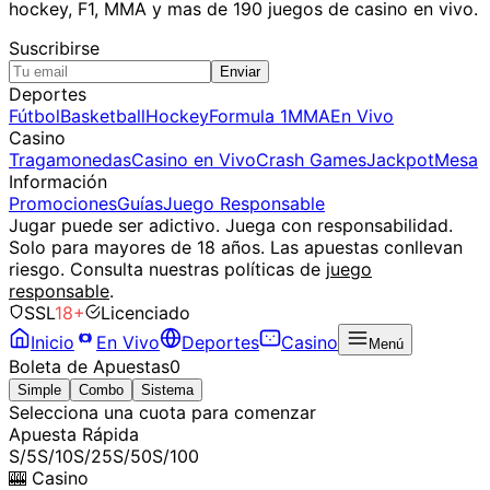
hockey, F1, MMA y mas de 190 juegos de casino en vivo.
Suscribirse
Enviar
Deportes
Fútbol
Basketball
Hockey
Formula 1
MMA
En Vivo
Casino
Tragamonedas
Casino en Vivo
Crash Games
Jackpot
Mesa
Información
Promociones
Guías
Juego Responsable
Jugar puede ser adictivo. Juega con responsabilidad.
Solo para mayores de 18 años. Las apuestas conllevan
riesgo. Consulta nuestras políticas de
juego
responsable
.
SSL
18+
Licenciado
Inicio
En Vivo
Deportes
Casino
Menú
Boleta de Apuestas
0
Simple
Combo
Sistema
Selecciona una cuota para comenzar
Apuesta Rápida
S/5
S/10
S/25
S/50
S/100
🎰 Casino