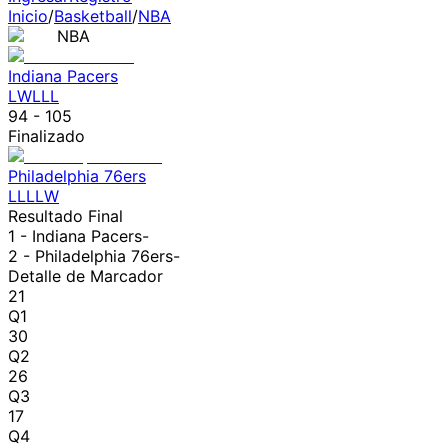
Inicio
/
Basketball
/
NBA
NBA
Indiana Pacers
L
W
L
L
L
94
-
105
Finalizado
Philadelphia 76ers
L
L
L
L
W
Resultado Final
1 -
Indiana Pacers
-
2 -
Philadelphia 76ers
-
Detalle de Marcador
21
Q1
30
Q2
26
Q3
17
Q4