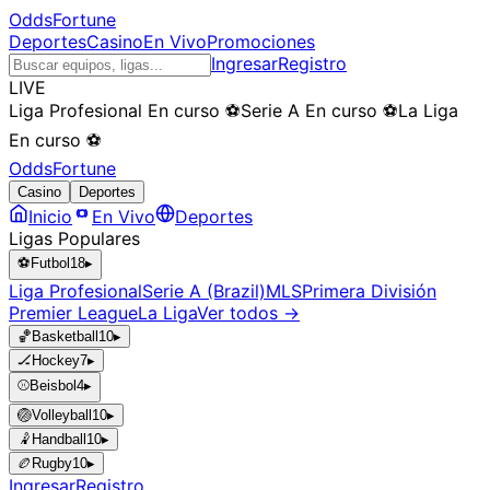
OddsFortune
Deportes
Casino
En Vivo
Promociones
Ingresar
Registro
LIVE
Liga Profesional
En curso
⚽
Serie A
En curso
⚽
La Liga
En curso
⚽
OddsFortune
Casino
Deportes
Inicio
En Vivo
Deportes
Ligas Populares
⚽
Futbol
18
▸
Liga Profesional
Serie A (Brazil)
MLS
Primera División
Premier League
La Liga
Ver todos →
🏀
Basketball
10
▸
🏒
Hockey
7
▸
⚾
Beisbol
4
▸
🏐
Volleyball
10
▸
🤾
Handball
10
▸
🏉
Rugby
10
▸
Ingresar
Registro