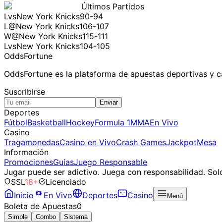
Últimos Partidos
L
vs
New York Knicks
90-94
L
@
New York Knicks
106-107
W
@
New York Knicks
115-111
L
vs
New York Knicks
104-105
OddsFortune
OddsFortune es la plataforma de apuestas deportivas y ca
Suscribirse
Enviar
Deportes
Fútbol
Basketball
Hockey
Formula 1
MMA
En Vivo
Casino
Tragamonedas
Casino en Vivo
Crash Games
Jackpot
Mesa
Información
Promociones
Guías
Juego Responsable
Jugar puede ser adictivo. Juega con responsabilidad. Sol
SSL
18+
Licenciado
Inicio
En Vivo
Deportes
Casino
Menú
Boleta de Apuestas
0
Simple
Combo
Sistema