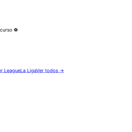
 curso
⚽
er League
La Liga
Ver todos →