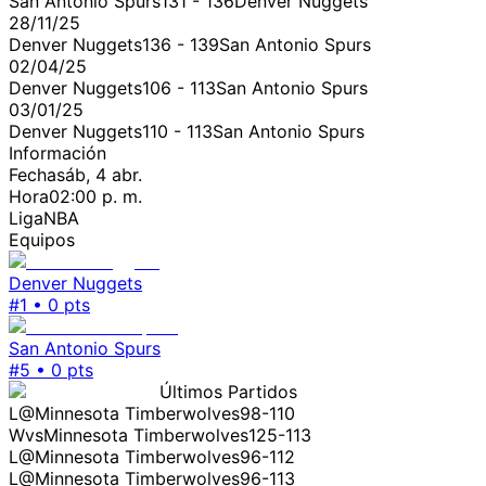
San Antonio Spurs
131
-
136
Denver Nuggets
28/11/25
Denver Nuggets
136
-
139
San Antonio Spurs
02/04/25
Denver Nuggets
106
-
113
San Antonio Spurs
03/01/25
Denver Nuggets
110
-
113
San Antonio Spurs
Información
Fecha
sáb, 4 abr.
Hora
02:00 p. m.
Liga
NBA
Equipos
Denver Nuggets
#
1
•
0
pts
San Antonio Spurs
#
5
•
0
pts
Últimos Partidos
L
@
Minnesota Timberwolves
98-110
W
vs
Minnesota Timberwolves
125-113
L
@
Minnesota Timberwolves
96-112
L
@
Minnesota Timberwolves
96-113