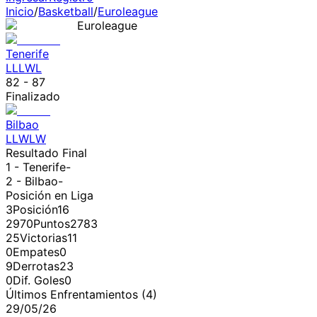
Inicio
/
Basketball
/
Euroleague
Euroleague
Tenerife
L
L
L
W
L
82
-
87
Finalizado
Bilbao
L
L
W
L
W
Resultado Final
1 -
Tenerife
-
2 -
Bilbao
-
Posición en Liga
3
Posición
16
2970
Puntos
2783
25
Victorias
11
0
Empates
0
9
Derrotas
23
0
Dif. Goles
0
Últimos Enfrentamientos (
4
)
29/05/26