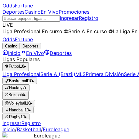
OddsFortune
Deportes
Casino
En Vivo
Promociones
Ingresar
Registro
LIVE
Liga Profesional
En curso
⚽
Serie A
En curso
⚽
La Liga
En
OddsFortune
Casino
Deportes
Inicio
En Vivo
Deportes
Ligas Populares
⚽
Futbol
18
▸
Liga Profesional
Serie A (Brazil)
MLS
Primera División
Serie A
🏀
Basketball
10
▸
🏒
Hockey
7
▸
⚾
Beisbol
4
▸
🏐
Volleyball
10
▸
🤾
Handball
10
▸
🏉
Rugby
10
▸
Ingresar
Registro
Inicio
/
Basketball
/
Euroleague
Euroleague