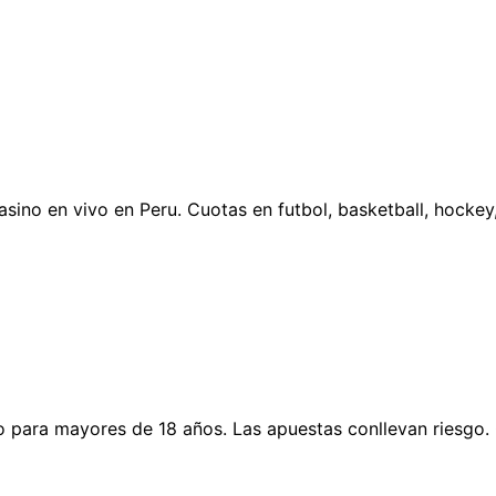
sino en vivo en Peru. Cuotas en futbol, basketball, hockey
o para mayores de 18 años. Las apuestas conllevan riesgo. 