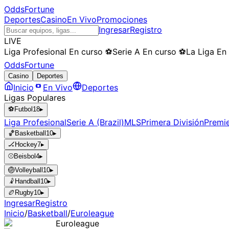
OddsFortune
Deportes
Casino
En Vivo
Promociones
Ingresar
Registro
LIVE
Liga Profesional
En curso
⚽
Serie A
En curso
⚽
La Liga
En
OddsFortune
Casino
Deportes
Inicio
En Vivo
Deportes
Ligas Populares
⚽
Futbol
18
▸
Liga Profesional
Serie A (Brazil)
MLS
Primera División
Premi
🏀
Basketball
10
▸
🏒
Hockey
7
▸
⚾
Beisbol
4
▸
🏐
Volleyball
10
▸
🤾
Handball
10
▸
🏉
Rugby
10
▸
Ingresar
Registro
Inicio
/
Basketball
/
Euroleague
Euroleague