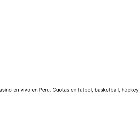
sino en vivo en Peru. Cuotas en futbol, basketball, hockey