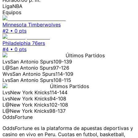
Hora
06:00 p. m.
Liga
NBA
Equipos
Minnesota Timberwolves
#
2
•
0
pts
Philadelphia 76ers
#
4
•
0
pts
Últimos Partidos
L
vs
San Antonio Spurs
109-139
L
@
San Antonio Spurs
97-126
W
vs
San Antonio Spurs
114-109
L
vs
San Antonio Spurs
108-115
Últimos Partidos
L
vs
New York Knicks
114-144
L
vs
New York Knicks
94-108
L
@
New York Knicks
102-108
L
@
New York Knicks
98-137
OddsFortune
OddsFortune es la plataforma de apuestas deportivas y
casino en vivo en Peru. Cuotas en futbol, basketball,