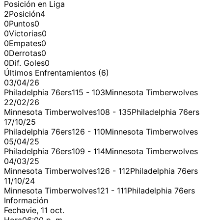
Posición en Liga
2
Posición
4
0
Puntos
0
0
Victorias
0
0
Empates
0
0
Derrotas
0
0
Dif. Goles
0
Últimos Enfrentamientos (
6
)
03/04/26
Philadelphia 76ers
115
-
103
Minnesota Timberwolves
22/02/26
Minnesota Timberwolves
108
-
135
Philadelphia 76ers
17/10/25
Philadelphia 76ers
126
-
110
Minnesota Timberwolves
05/04/25
Philadelphia 76ers
109
-
114
Minnesota Timberwolves
04/03/25
Minnesota Timberwolves
126
-
112
Philadelphia 76ers
11/10/24
Minnesota Timberwolves
121
-
111
Philadelphia 76ers
Información
Fecha
vie, 11 oct.