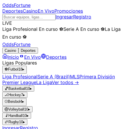
OddsFortune
Deportes
Casino
En Vivo
Promociones
Ingresar
Registro
LIVE
Liga Profesional
En curso
⚽
Serie A
En curso
⚽
La Liga
En curso
⚽
OddsFortune
Casino
Deportes
Inicio
En Vivo
Deportes
Ligas Populares
⚽
Futbol
18
▸
Liga Profesional
Serie A (Brazil)
MLS
Primera División
Premier League
La Liga
Ver todos →
🏀
Basketball
10
▸
🏒
Hockey
7
▸
⚾
Beisbol
4
▸
🏐
Volleyball
10
▸
🤾
Handball
10
▸
🏉
Rugby
10
▸
Ingresar
Registro