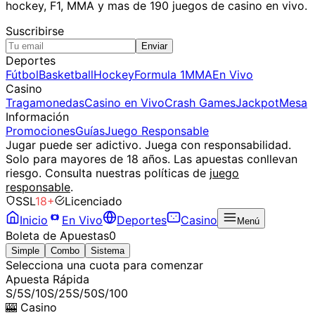
hockey, F1, MMA y mas de 190 juegos de casino en vivo.
Suscribirse
Enviar
Deportes
Fútbol
Basketball
Hockey
Formula 1
MMA
En Vivo
Casino
Tragamonedas
Casino en Vivo
Crash Games
Jackpot
Mesa
Información
Promociones
Guías
Juego Responsable
Jugar puede ser adictivo. Juega con responsabilidad.
Solo para mayores de 18 años. Las apuestas conllevan
riesgo. Consulta nuestras políticas de
juego
responsable
.
SSL
18+
Licenciado
Inicio
En Vivo
Deportes
Casino
Menú
Boleta de Apuestas
0
Simple
Combo
Sistema
Selecciona una cuota para comenzar
Apuesta Rápida
S/5
S/10
S/25
S/50
S/100
🎰 Casino