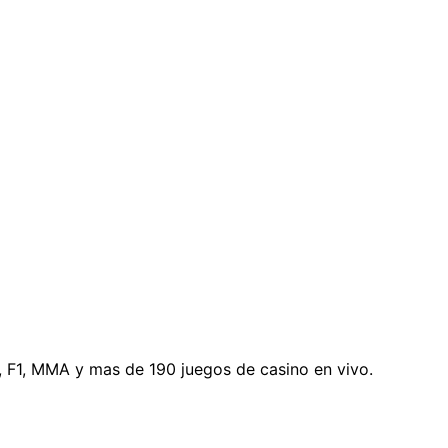
, F1, MMA y mas de 190 juegos de casino en vivo.