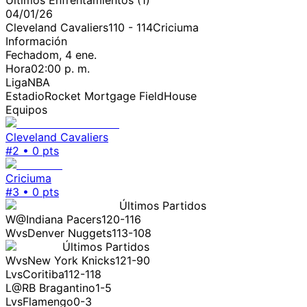
Últimos Enfrentamientos (
1
)
04/01/26
Cleveland Cavaliers
110
-
114
Criciuma
Información
Fecha
dom, 4 ene.
Hora
02:00 p. m.
Liga
NBA
Estadio
Rocket Mortgage FieldHouse
Equipos
Cleveland Cavaliers
#
2
•
0
pts
Criciuma
#
3
•
0
pts
Últimos Partidos
W
@
Indiana Pacers
120-116
W
vs
Denver Nuggets
113-108
Últimos Partidos
W
vs
New York Knicks
121-90
L
vs
Coritiba
112-118
L
@
RB Bragantino
1-5
L
vs
Flamengo
0-3