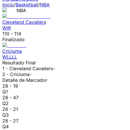
Inicio
/
Basketball
/
NBA
NBA
Cleveland Cavaliers
W
W
110
-
114
Finalizado
Criciuma
W
L
L
L
L
Resultado Final
1 -
Cleveland Cavaliers
-
2 -
Criciuma
-
Detalle de Marcador
28 - 19
Q1
28 - 47
Q2
26 - 21
Q3
28 - 27
Q4