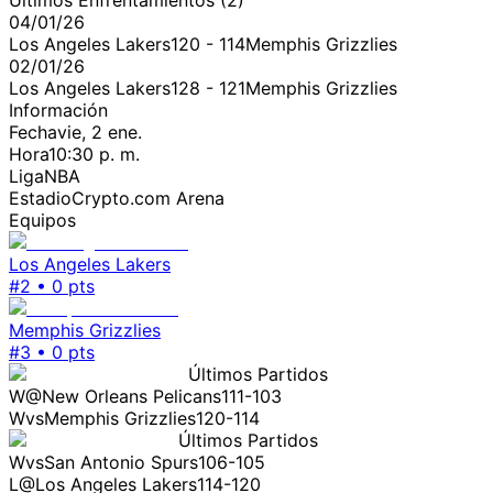
Últimos Enfrentamientos (
2
)
04/01/26
Los Angeles Lakers
120
-
114
Memphis Grizzlies
02/01/26
Los Angeles Lakers
128
-
121
Memphis Grizzlies
Información
Fecha
vie, 2 ene.
Hora
10:30 p. m.
Liga
NBA
Estadio
Crypto.com Arena
Equipos
Los Angeles Lakers
#
2
•
0
pts
Memphis Grizzlies
#
3
•
0
pts
Últimos Partidos
W
@
New Orleans Pelicans
111-103
W
vs
Memphis Grizzlies
120-114
Últimos Partidos
W
vs
San Antonio Spurs
106-105
L
@
Los Angeles Lakers
114-120