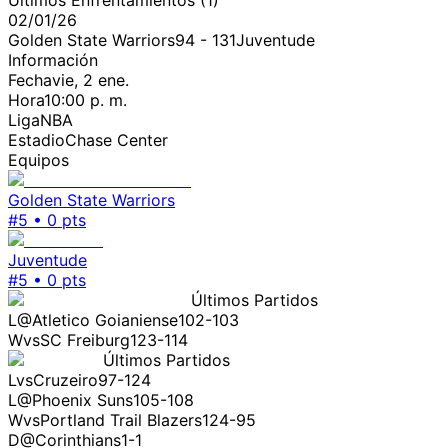
Últimos Enfrentamientos (
1
)
02/01/26
Golden State Warriors
94
-
131
Juventude
Información
Fecha
vie, 2 ene.
Hora
10:00 p. m.
Liga
NBA
Estadio
Chase Center
Equipos
Golden State Warriors
#
5
•
0
pts
Juventude
#
5
•
0
pts
Últimos Partidos
L
@
Atletico Goianiense
102-103
W
vs
SC Freiburg
123-114
Últimos Partidos
L
vs
Cruzeiro
97-124
L
@
Phoenix Suns
105-108
W
vs
Portland Trail Blazers
124-95
D
@
Corinthians
1-1