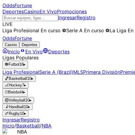
OddsFortune
Deportes
Casino
En Vivo
Promociones
Ingresar
Registro
LIVE
Liga Profesional
En curso
⚽
Serie A
En curso
⚽
La Liga
En
OddsFortune
Casino
Deportes
Inicio
En Vivo
Deportes
Ligas Populares
⚽
Futbol
18
▸
Liga Profesional
Serie A (Brazil)
MLS
Primera División
Premi
🏀
Basketball
10
▸
🏒
Hockey
7
▸
⚾
Beisbol
4
▸
🏐
Volleyball
10
▸
🤾
Handball
10
▸
🏉
Rugby
10
▸
Ingresar
Registro
Inicio
/
Basketball
/
NBA
NBA