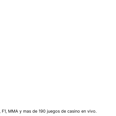
, F1, MMA y mas de 190 juegos de casino en vivo.