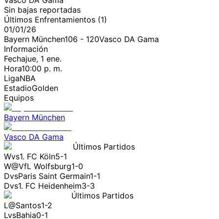
Vasco DA Gama
Sin bajas reportadas
Últimos Enfrentamientos (
1
)
01/01/26
Bayern München
106
-
120
Vasco DA Gama
Información
Fecha
jue, 1 ene.
Hora
10:00 p. m.
Liga
NBA
Estadio
Golden
Equipos
Bayern München
Vasco DA Gama
Últimos Partidos
W
vs
1. FC Köln
5-1
W
@
VfL Wolfsburg
1-0
D
vs
Paris Saint Germain
1-1
D
vs
1. FC Heidenheim
3-3
Últimos Partidos
L
@
Santos
1-2
L
vs
Bahia
0-1