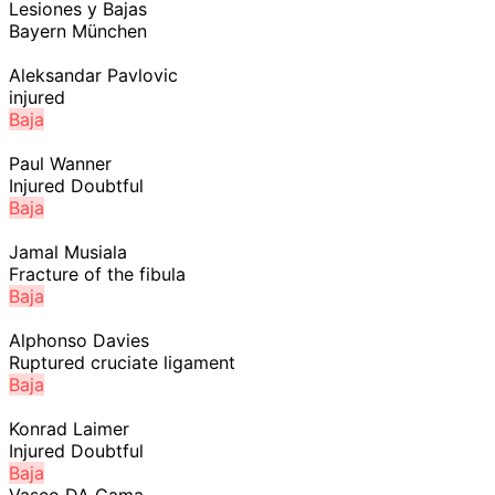
Lesiones y Bajas
Bayern München
Aleksandar Pavlovic
injured
Baja
Paul Wanner
Injured Doubtful
Baja
Jamal Musiala
Fracture of the fibula
Baja
Alphonso Davies
Ruptured cruciate ligament
Baja
Konrad Laimer
Injured Doubtful
Baja