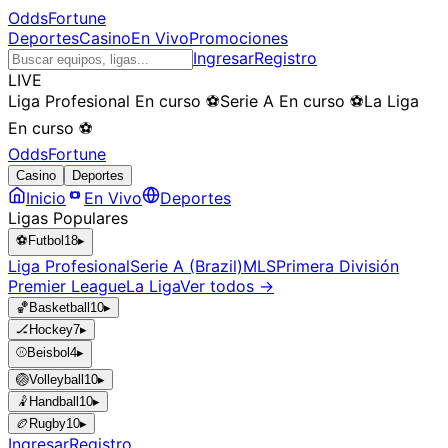
OddsFortune
Deportes
Casino
En Vivo
Promociones
Ingresar
Registro
LIVE
Liga Profesional
En curso
⚽
Serie A
En curso
⚽
La Liga
En curso
⚽
OddsFortune
Casino
Deportes
Inicio
En Vivo
Deportes
Ligas Populares
⚽
Futbol
18
▸
Liga Profesional
Serie A (Brazil)
MLS
Primera División
Premier League
La Liga
Ver todos →
🏀
Basketball
10
▸
🏒
Hockey
7
▸
⚾
Beisbol
4
▸
🏐
Volleyball
10
▸
🤾
Handball
10
▸
🏉
Rugby
10
▸
Ingresar
Registro