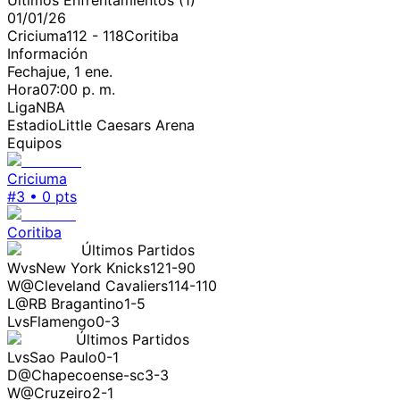
Últimos Enfrentamientos (
1
)
01/01/26
Criciuma
112
-
118
Coritiba
Información
Fecha
jue, 1 ene.
Hora
07:00 p. m.
Liga
NBA
Estadio
Little Caesars Arena
Equipos
Criciuma
#
3
•
0
pts
Coritiba
Últimos Partidos
W
vs
New York Knicks
121-90
W
@
Cleveland Cavaliers
114-110
L
@
RB Bragantino
1-5
L
vs
Flamengo
0-3
Últimos Partidos
L
vs
Sao Paulo
0-1
D
@
Chapecoense-sc
3-3
W
@
Cruzeiro
2-1