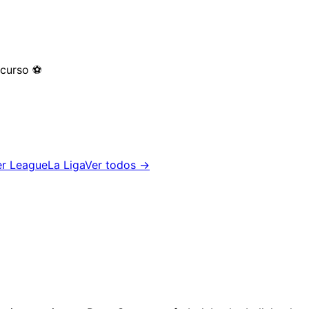
 curso
⚽
er League
La Liga
Ver todos →