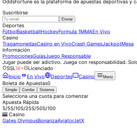
OddsFortune es la plataforma de apuestas deportivas y ca
Suscribirse
Enviar
Deportes
Fútbol
Basketball
Hockey
Formula 1
MMA
En Vivo
Casino
Tragamonedas
Casino en Vivo
Crash Games
Jackpot
Mesa
Información
Promociones
Guías
Juego Responsable
Jugar puede ser adictivo. Juega con responsabilidad. Sol
SSL
18+
Licenciado
Inicio
En Vivo
Deportes
Casino
Menú
Boleta de Apuestas
0
Simple
Combo
Sistema
Selecciona una cuota para comenzar
Apuesta Rápida
S/5
S/10
S/25
S/50
S/100
🎰 Casino
Gates Olympus
Bonanza
Aviator
JetX