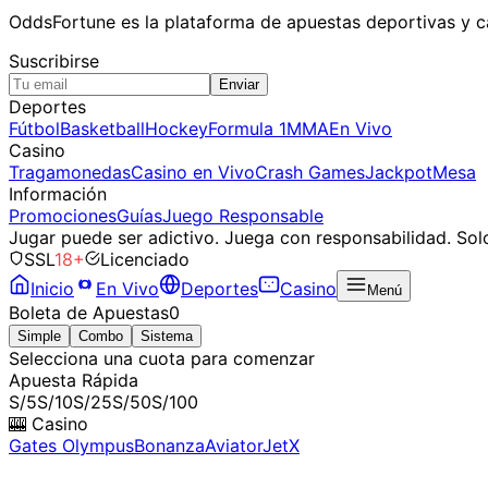
OddsFortune es la plataforma de apuestas deportivas y ca
Suscribirse
Enviar
Deportes
Fútbol
Basketball
Hockey
Formula 1
MMA
En Vivo
Casino
Tragamonedas
Casino en Vivo
Crash Games
Jackpot
Mesa
Información
Promociones
Guías
Juego Responsable
Jugar puede ser adictivo. Juega con responsabilidad. Sol
SSL
18+
Licenciado
Inicio
En Vivo
Deportes
Casino
Menú
Boleta de Apuestas
0
Simple
Combo
Sistema
Selecciona una cuota para comenzar
Apuesta Rápida
S/5
S/10
S/25
S/50
S/100
🎰 Casino
Gates Olympus
Bonanza
Aviator
JetX