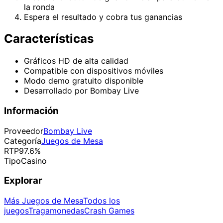
la ronda
Espera el resultado y cobra tus ganancias
Características
Gráficos HD de alta calidad
Compatible con dispositivos móviles
Modo demo gratuito disponible
Desarrollado por
Bombay Live
Información
Proveedor
Bombay Live
Categoría
Juegos de Mesa
RTP
97.6
%
Tipo
Casino
Explorar
Más
Juegos de Mesa
Todos los
juegos
Tragamonedas
Crash Games