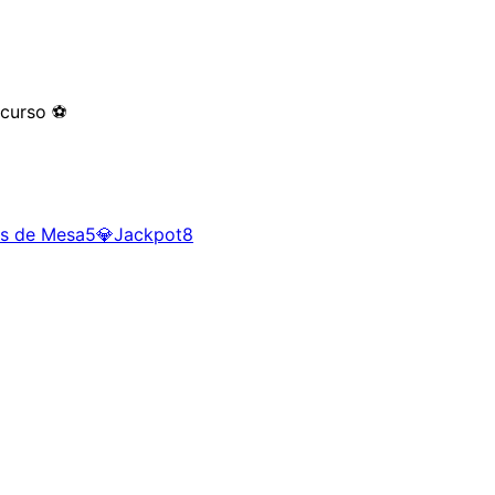
 curso
⚽
s de Mesa
5
💎
Jackpot
8