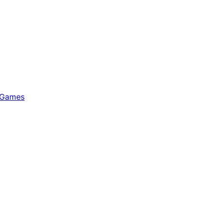
 Games