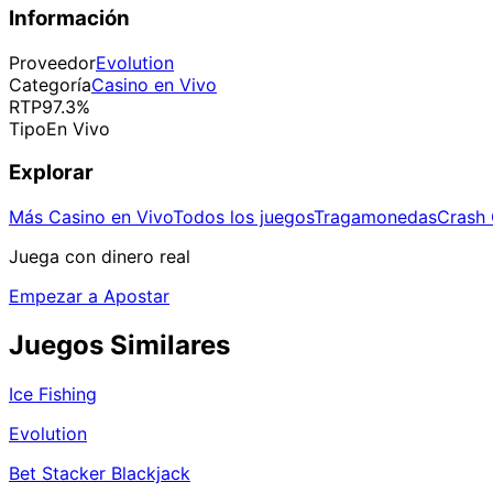
Información
Proveedor
Evolution
Categoría
Casino en Vivo
RTP
97.3
%
Tipo
En Vivo
Explorar
Más
Casino en Vivo
Todos los juegos
Tragamonedas
Crash
Juega con dinero real
Empezar a Apostar
Juegos Similares
Ice Fishing
Evolution
Bet Stacker Blackjack