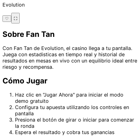
Evolution
♡
⛶
Sobre
Fan Tan
Con Fan Tan de Evolution, el casino llega a tu pantalla.
Juega con estadisticas en tiempo real y historial de
resultados en mesas en vivo con un equilibrio ideal entre
riesgo y recompensa.
Cómo Jugar
Haz clic en "Jugar Ahora" para iniciar el modo
demo gratuito
Configura tu apuesta utilizando los controles en
pantalla
Presiona el botón de girar o iniciar para comenzar
la ronda
Espera el resultado y cobra tus ganancias