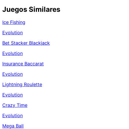
Juegos Similares
Ice Fishing
Evolution
Bet Stacker Blackjack
Evolution
Insurance Baccarat
Evolution
Lightning Roulette
Evolution
Crazy Time
Evolution
Mega Ball