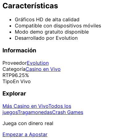
Características
Gráficos HD de alta calidad
Compatible con dispositivos móviles
Modo demo gratuito disponible
Desarrollado por
Evolution
Información
Proveedor
Evolution
Categoría
Casino en Vivo
RTP
96.25
%
Tipo
En Vivo
Explorar
Más
Casino en Vivo
Todos los
juegos
Tragamonedas
Crash Games
Juega con dinero real
Empezar a Apostar