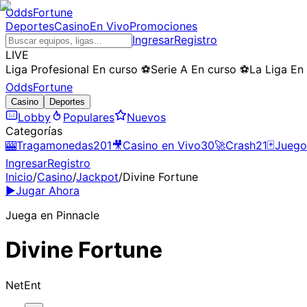
OddsFortune
Deportes
Casino
En Vivo
Promociones
Ingresar
Registro
LIVE
Liga Profesional
En curso
⚽
Serie A
En curso
⚽
La Liga
En
OddsFortune
Casino
Deportes
Lobby
Populares
Nuevos
Categorías
🎰
Tragamonedas
201
🎥
Casino en Vivo
30
🚀
Crash
21
🃏
Juego
Ingresar
Registro
Inicio
/
Casino
/
Jackpot
/
Divine Fortune
▶
Jugar Ahora
Juega en
Pinnacle
Divine Fortune
NetEnt