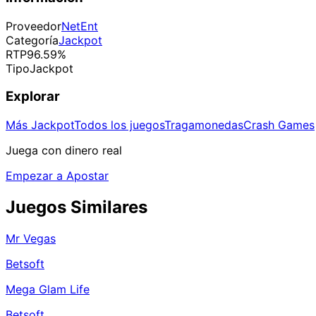
Proveedor
NetEnt
Categoría
Jackpot
RTP
96.59
%
Tipo
Jackpot
Explorar
Más
Jackpot
Todos los juegos
Tragamonedas
Crash Games
Juega con dinero real
Empezar a Apostar
Juegos Similares
Mr Vegas
Betsoft
Mega Glam Life
Betsoft