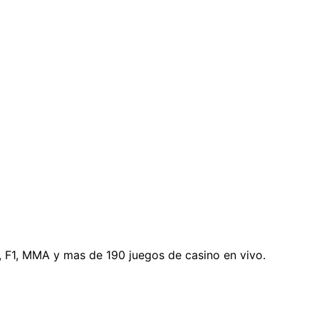
, F1, MMA y mas de 190 juegos de casino en vivo.