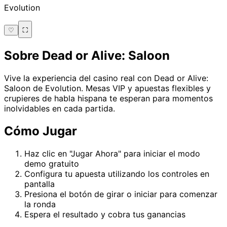
Evolution
♡
⛶
Sobre
Dead or Alive: Saloon
Vive la experiencia del casino real con Dead or Alive:
Saloon de Evolution. Mesas VIP y apuestas flexibles y
crupieres de habla hispana te esperan para momentos
inolvidables en cada partida.
Cómo Jugar
Haz clic en "Jugar Ahora" para iniciar el modo
demo gratuito
Configura tu apuesta utilizando los controles en
pantalla
Presiona el botón de girar o iniciar para comenzar
la ronda
Espera el resultado y cobra tus ganancias