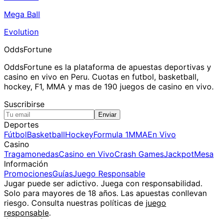
Mega Ball
Evolution
OddsFortune
OddsFortune es la plataforma de apuestas deportivas y
casino en vivo en Peru. Cuotas en futbol, basketball,
hockey, F1, MMA y mas de 190 juegos de casino en vivo.
Suscribirse
Enviar
Deportes
Fútbol
Basketball
Hockey
Formula 1
MMA
En Vivo
Casino
Tragamonedas
Casino en Vivo
Crash Games
Jackpot
Mesa
Información
Promociones
Guías
Juego Responsable
Jugar puede ser adictivo. Juega con responsabilidad.
Solo para mayores de 18 años. Las apuestas conllevan
riesgo. Consulta nuestras políticas de
juego
responsable
.