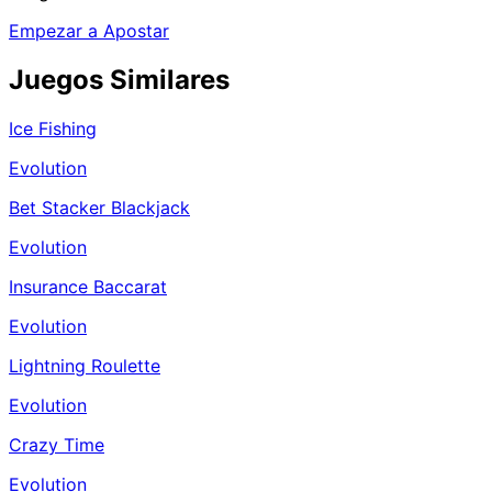
Empezar a Apostar
Juegos Similares
Ice Fishing
Evolution
Bet Stacker Blackjack
Evolution
Insurance Baccarat
Evolution
Lightning Roulette
Evolution
Crazy Time
Evolution