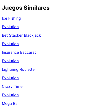
Juegos Similares
Ice Fishing
Evolution
Bet Stacker Blackjack
Evolution
Insurance Baccarat
Evolution
Lightning Roulette
Evolution
Crazy Time
Evolution
Mega Ball