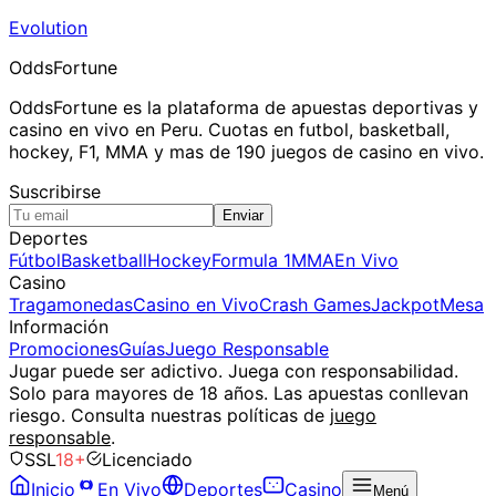
Evolution
OddsFortune
OddsFortune es la plataforma de apuestas deportivas y
casino en vivo en Peru. Cuotas en futbol, basketball,
hockey, F1, MMA y mas de 190 juegos de casino en vivo.
Suscribirse
Enviar
Deportes
Fútbol
Basketball
Hockey
Formula 1
MMA
En Vivo
Casino
Tragamonedas
Casino en Vivo
Crash Games
Jackpot
Mesa
Información
Promociones
Guías
Juego Responsable
Jugar puede ser adictivo. Juega con responsabilidad.
Solo para mayores de 18 años. Las apuestas conllevan
riesgo. Consulta nuestras políticas de
juego
responsable
.
SSL
18+
Licenciado
Inicio
En Vivo
Deportes
Casino
Menú