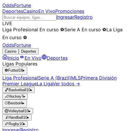
OddsFortune
Deportes
Casino
En Vivo
Promociones
Ingresar
Registro
LIVE
Liga Profesional
En curso
⚽
Serie A
En curso
⚽
La Liga
En curso
⚽
OddsFortune
Casino
Deportes
Inicio
En Vivo
Deportes
Ligas Populares
⚽
Futbol
18
▸
Liga Profesional
Serie A (Brazil)
MLS
Primera División
Premier League
La Liga
Ver todos →
🏀
Basketball
10
▸
🏒
Hockey
7
▸
⚾
Beisbol
4
▸
🏐
Volleyball
10
▸
🤾
Handball
10
▸
🏉
Rugby
10
▸
Ingresar
Registro