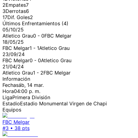
2
Empates
7
3
Derrotas
6
17
Dif. Goles
2
Últimos Enfrentamientos (
4
)
05/10/25
Atletico Grau
0
-
0
FBC Melgar
18/05/25
FBC Melgar
1
-
1
Atletico Grau
23/09/24
FBC Melgar
0
-
0
Atletico Grau
21/04/24
Atletico Grau
1
-
2
FBC Melgar
Información
Fecha
sáb, 14 mar.
Hora
04:00 p. m.
Liga
Primera División
Estadio
Estadio Monumental Virgen de Chapi
Equipos
FBC Melgar
#
3
•
38
pts