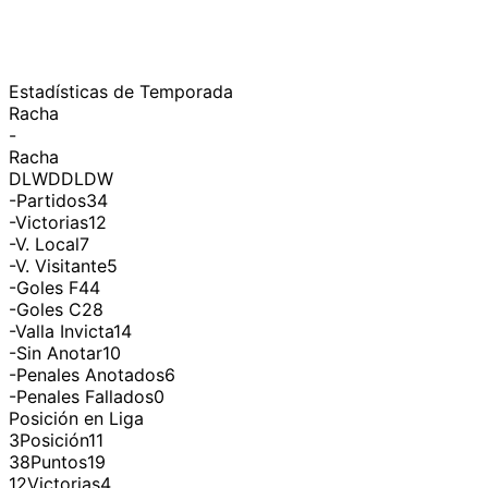
Estadísticas de Temporada
Racha
-
Racha
DLWDDLDW
-
Partidos
34
-
Victorias
12
-
V. Local
7
-
V. Visitante
5
-
Goles F
44
-
Goles C
28
-
Valla Invicta
14
-
Sin Anotar
10
-
Penales Anotados
6
-
Penales Fallados
0
Posición en Liga
3
Posición
11
38
Puntos
19
12
Victorias
4