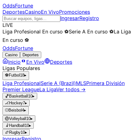
OddsFortune
Deportes
Casino
En Vivo
Promociones
Ingresar
Registro
LIVE
Liga Profesional
En curso
⚽
Serie A
En curso
⚽
La Liga
En curso
⚽
OddsFortune
Casino
Deportes
Inicio
En Vivo
Deportes
Ligas Populares
⚽
Futbol
18
▸
Liga Profesional
Serie A (Brazil)
MLS
Primera División
Premier League
La Liga
Ver todos →
🏀
Basketball
10
▸
🏒
Hockey
7
▸
⚾
Beisbol
4
▸
🏐
Volleyball
10
▸
🤾
Handball
10
▸
🏉
Rugby
10
▸
Ingresar
Registro